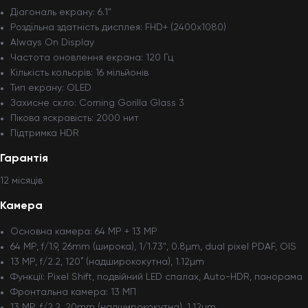
Діагональ екрану: 6.1"
Роздільна здатність дисплея: FHD+ (2400x1080)
Always On Display
Частота оновлення екрана: 120 Гц
Кількість кольорів: 16 мільйонів
Тип екрану: OLED
Захисне скло: Corning Gorilla Glass 3
Пікова яскравість: 2000 нит
Підтримка HDR
Гарантія
12 мiсяцiв
Камера
Основна камера: 64 MP + 13 MP
64 MP, f/1.9, 26mm (широка), 1/1.73", 0.8µm, dual pixel PDAF, OIS
13 MP, f/2.2, 120˚ (надширококутна), 1.12µm
Функції: Pixel Shift, подвійний LED спалах, Auto-HDR, панорама
Фронтальна камера: 13 МП
13 MP, f/2.2, 20mm (надширококутна), 1.12µm