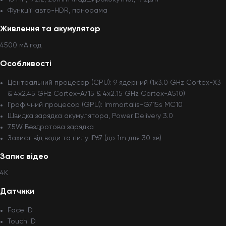
Функції: авто-HDR, панорама
Живлення та акумулятор
4500 мА·год
Особливості
Центральний процесор (CPU): 9 ядерний (1x3.0 GHz Cortex-X3
& 4x2.45 GHz Cortex-A715 & 4x2.15 GHz Cortex-A510)
Графічний процесор (GPU): Immortalis-G715s MC10
Швидка зарядка акумулятора, Power Delivery 3.0
7.5W Бездротова зарядка
Захист від води та пилу IP67 (до 1m для 30 хв)
Запис відео
4K
Датчики
Face ID
Touch ID