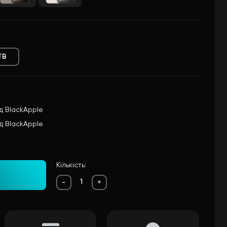
TB
ід BlackApple
ід BlackApple
Кількість:
-
+