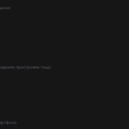
биною
арядними пристроями тощо
мартфона