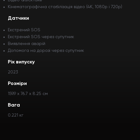
Відео QuickTake
Кінематографічна стабілізація відео (4K, 1080p і 720p)
Датчики
Екстрений SOS
Екстрений SOS через супутник
Виявлення аварій
Допомога на дорозі через супутник
Рік випуску
2023
Розміри
159.9 x 76.7 x 8.25 см
Вага
0.221 кг