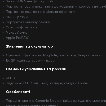
Smart HDR 5 для фотографій
Портрети нового покоління з фокусуванням і керуванням гли
Портретне освітлення з шістьма ефектами
Нічний режим
Портрети в нічному режимі
Фотографічні стилі
Макрозйомка
Apple ProRAW
Живлення та акумулятор
Сумісний із футлярами MagSafe, гаманцями, бездротовими з
До 29 годин відтворення відео
Елементи управління та роз'єми
USB-C
Підтримує USB 3 для швидшої передачі до 20 разів
Особливості
Передня частина Ceramic Shield міцніша за будь-яке скло с