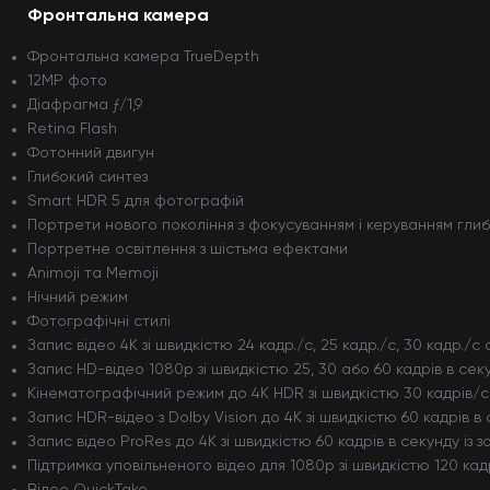
Фронтальна камера
Фронтальна камера TrueDepth
12MP фото
Діафрагма ƒ/1,9
Retina Flash
Фотонний двигун
Глибокий синтез
Smart HDR 5 для фотографій
Портрети нового покоління з фокусуванням і керуванням гли
Портретне освітлення з шістьма ефектами
Animoji та Memoji
Нічний режим
Фотографічні стилі
Запис відео 4K зі швидкістю 24 кадр./с, 25 кадр./с, 30 кадр./с 
Запис HD-відео 1080p зі швидкістю 25, 30 або 60 кадрів в сек
Кінематографічний режим до 4K HDR зі швидкістю 30 кадрів/с
Запис HDR-відео з Dolby Vision до 4K зі швидкістю 60 кадрів в
Запис відео ProRes до 4K зі швидкістю 60 кадрів в секунду із 
Підтримка уповільненого відео для 1080p зі швидкістю 120 кад