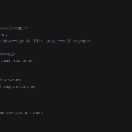
або 60 кадр./с
унду
ізкості (до 4K HDR зі швидкістю 30 кадрів/с)
 секунду
зовнішнім записом
ену зйомку
 кадрів в секунду
ням сенсора для відео