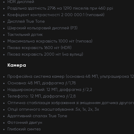
HDR дисплей
Роздільна здатність 2796 на 1290 пікселів при 460 ppi
Коефіцієнт контрастності 2 000 000:1 (типовий)
Дисплей True Tone
Широкий кольоровий дисплей (P3)
Тактильний дотик
Максимальна яскравість 1000 ніт (типова)
Пікова яскравість 1600 ніт (HDR)
Пікова яскравість 2000 ніт (на вулиці)
Камера
Професійна система камер (основна 48 МП, ультраширока 12
Основна: 48 МП, діафрагма ƒ/1,78
Надширококутний: 12 МП, діафрагма ƒ/2,2
Телефото: 12 МП, діафрагма ƒ/2,8
Оптична стабілізація зображення зі зміщенням датчика другог
Опції оптичного масштабування .5x, 1x, 2x, 3x
Адаптивний спалах True Tone
Фотонний двигун
Глибокий синтез