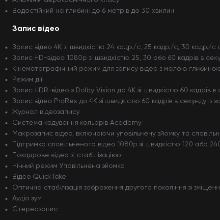
Алюміній аерокосмічного класу
Водостійкий на глибині до 6 метрів до 30 хвилин
Запис відео
Запис відео 4K зі швидкістю 24 кадр./с, 25 кадр./с, 30 кадр./с 
Запис HD-відео 1080p зі швидкістю 25, 30 або 60 кадрів в сек
Кінематографічний режим для запису відео з малою глибиною р
Режим дії
Запис HDR-відео з Dolby Vision до 4K зі швидкістю 60 кадрів в
Запис відео ProRes до 4K зі швидкістю 60 кадрів в секунду із 
Журнал відеозапису
Система кодування кольорів Academy
Макрозапис відео, включаючи уповільнену зйомку та сповільн
Підтримка сповільненого відео 1080p зі швидкістю 120 або 240
Покадрове відео зі стабілізацією
Нічний режим Уповільнена зйомка
Відео QuickTake
Оптична стабілізація зображення другого покоління зі зміщен
Аудіо зум
Стереозапис