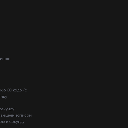
биною
або 60 кадр./с
унду
 секунду
зовнішнім записом
рів в секунду