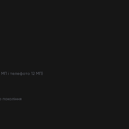
 МП і телефото 12 МП)
о покоління